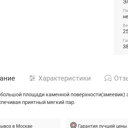
Э
Па
н
Ве
25
Га
3
ание
Характеристики
Отз
 большой площади каменной поверхности(змеевик) з
спечивая приятный мягкий пар.
ывоз в Москве
Гарантия лучшей цены