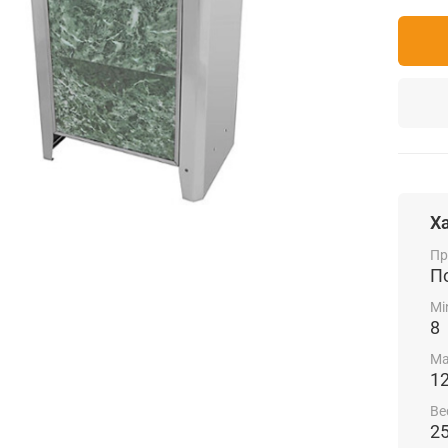
Х
Пр
П
Mi
8
Ma
1
Ве
2