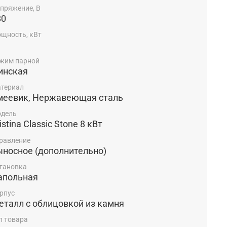
пряжение, В
80
щность, кВт
жим парной
инская
териал
меевик, Нержавеющая сталь
дель
istina Classic Stone 8 кВт
равление
ыносное (дополнительно)
тановка
апольная
рпус
еталл с облицовкой из камня
п товара