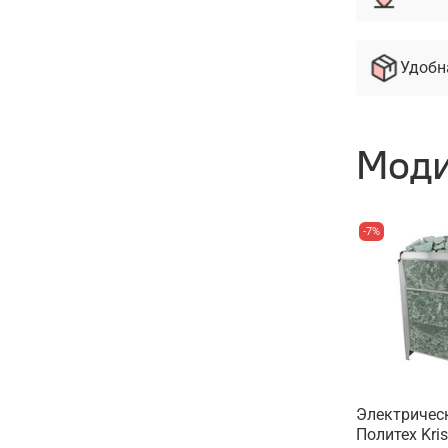
Удобн
Моди
-7%
Электричес
Политех Kris