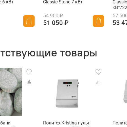
e 6 кВт
Classic Stone 7 кВт
Classic
кВт/2
54 900 ₽
57 50
51 050 ₽
53 4
тствующие товары
 бани
Политех Kristina пульт
Полите