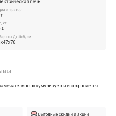
лектрическая печь
рогенератор
ет
с, кг
.0
бариты ДхШхВ, см
8x47x78
ывы
амечательно аккумулируется и сохраняется
Выгодные скидки и акции