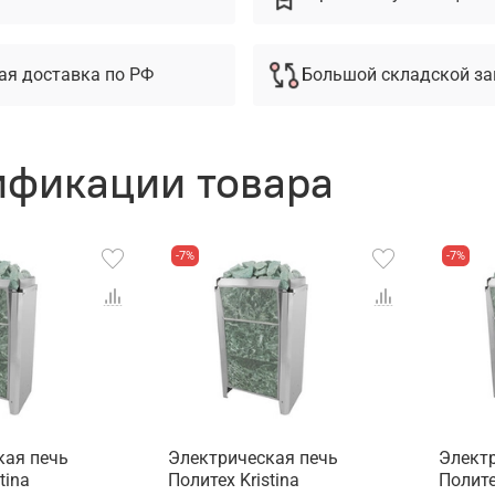
ая доставка по РФ
Большой складской за
фикации товара
-7%
-7%
кая печь
Электрическая печь
Элект
tina
Политех Kristina
Полите