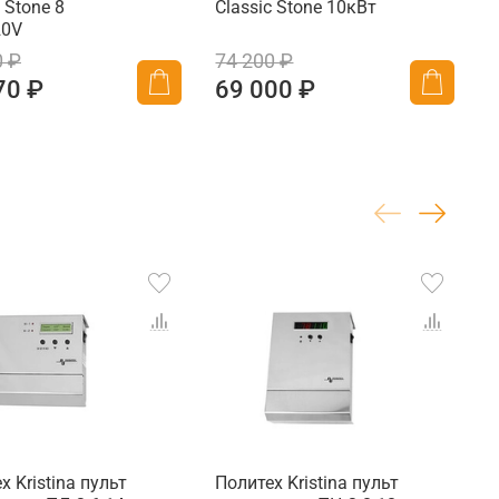
 Stone 8
Classic Stone 10кВт
C
20V
0 ₽
74 200 ₽
7
70 ₽
69 000 ₽
х Kristina пульт
Политех Kristina пульт
П