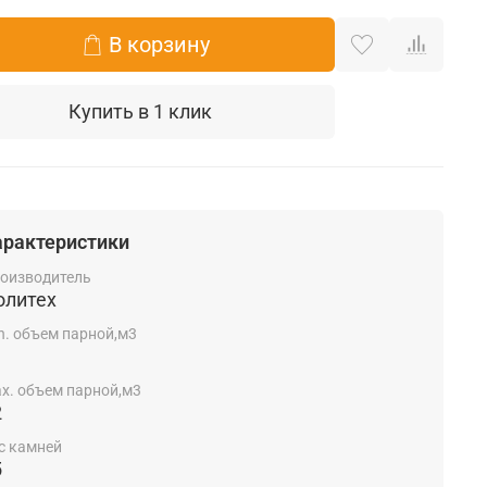
В корзину
Купить в 1 клик
арактеристики
оизводитель
олитех
n. объем парной,м3
x. объем парной,м3
2
с камней
5