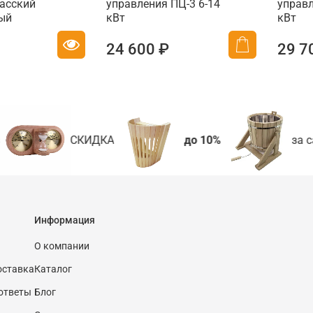
асский
управления ПЦ-3 6-14
управл
ый
кВт
кВт
24 600 ₽
29 7
СКИДКА
до 10%
за с
Информация
О компании
оставка
Каталог
ответы
Блог