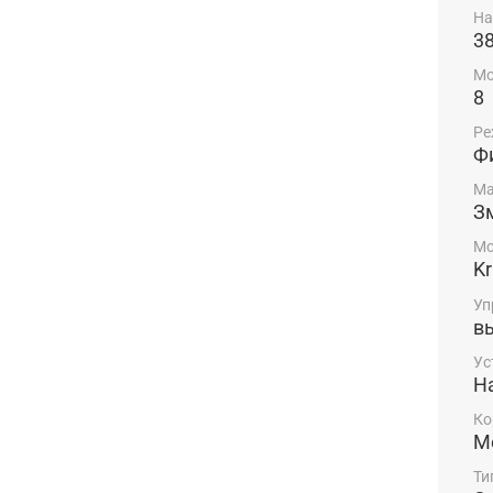
На
3
Мо
8
Ре
Ф
Ма
З
Мо
Kr
Уп
в
Ус
Н
Ко
М
Ти