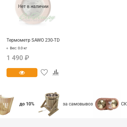
Нет в наличии
Термометр SAWO 230-TD
Вес:
0.0 кг
1 490 ₽
до 10%
за самовывоз
СКИ