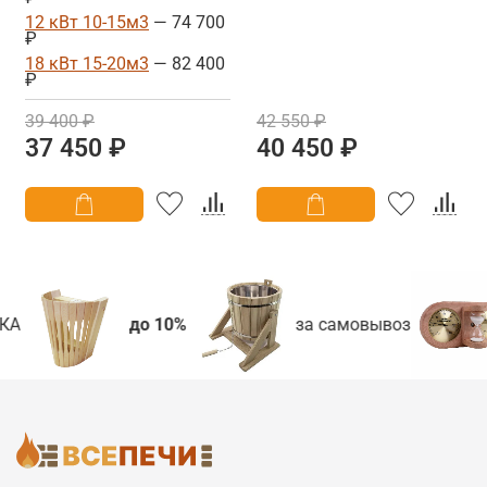
12 кВт 10-15м3
— 74 700
₽
18 кВт 15-20м3
— 82 400
₽
39 400 ₽
42 550 ₽
37 450 ₽
40 450 ₽
КА
до 10%
за самовывоз