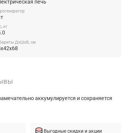
лектрическая печь
рогенератор
ет
с, кг
.0
бариты ДхШхВ, см
5x42x68
ывы
амечательно аккумулируется и сохраняется
Выгодные скидки и акции