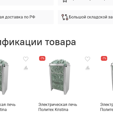
ая доставка по РФ
Большой складской за
фикации товара
-7%
-7%
кая печь
Электрическая печь
Элект
tina
Политех Kristina
Полите