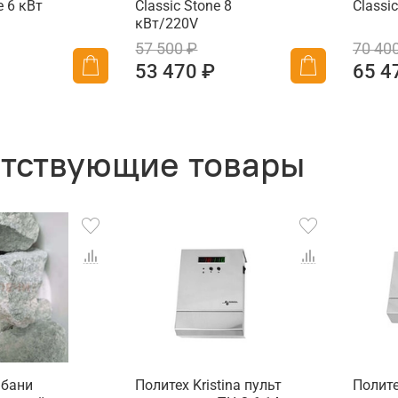
e 6 кВт
Classic Stone 8
Classi
кВт/220V
57 500 ₽
70 40
53 470 ₽
65 4
тствующие товары
 бани
Политех Kristina пульт
Полите