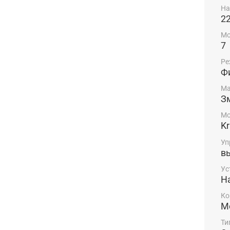
На
2
Мо
7
Ре
Ф
Ма
З
Мо
Kr
Уп
в
Ус
Н
Ко
М
Ти