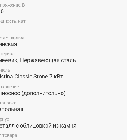
пряжение, В
20
щность, кВт
жим парной
инская
териал
меевик, Нержавеющая сталь
дель
istina Classic Stone 7 кВт
равление
ыносное (дополнительно)
тановка
апольная
рпус
еталл с облицовкой из камня
п товара