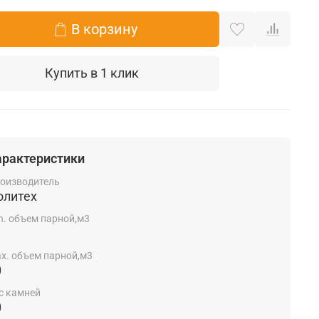
В корзину
Купить в 1 клик
арактеристики
оизводитель
олитех
n. объем парной,м3
x. объем парной,м3
0
с камней
0