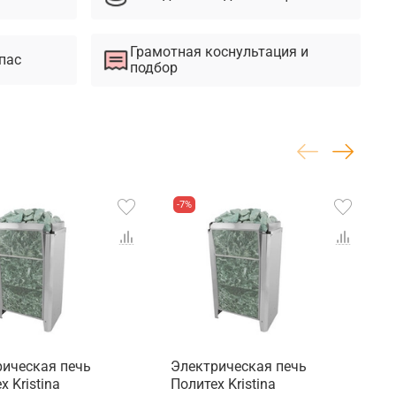
Грамотная коснультация и
пас
подбор
-7%
рическая печь
Электрическая печь
Э
х Kristina
Политех Kristina
П