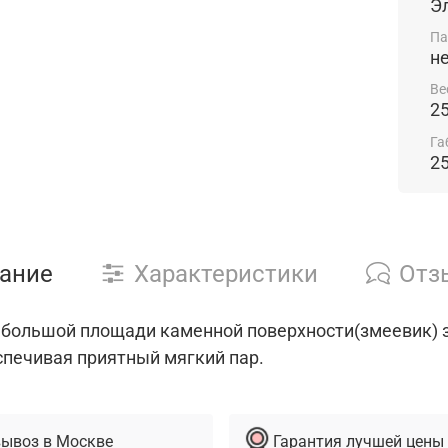
Э
Па
н
Ве
25
Га
2
ание
Характеристики
Отз
 большой площади каменной поверхности(змеевик) з
спечивая приятный мягкий пар.
ывоз в Москве
Гарантия лучшей цены