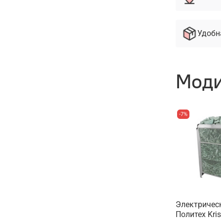
Удобн
Моди
-7%
Электричес
Политех Kris