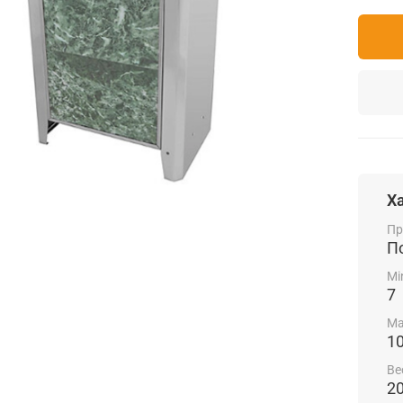
Х
Пр
П
Mi
7
Ma
1
Ве
2