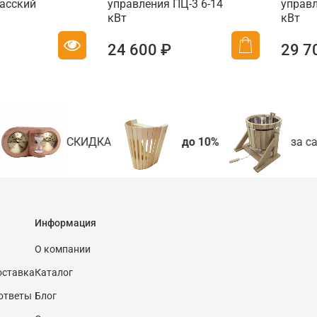
асский
управления ПЦ-3 6-14
управл
кВт
кВт
24 600 ₽
29 7
СКИДКА
до 10%
за са
Информация
О компании
оставка
Каталог
ответы
Блог