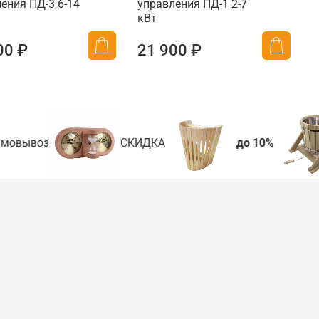
ения ПД-3 6-14
управления ПД-1 2-7
кВт
00 ₽
21 900 ₽
мовывоз
СКИДКА
до 10%