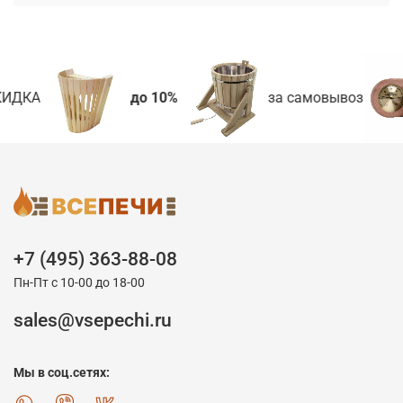
ИДКА
до 10%
за самовывоз
+7 (495) 363-88-08
Пн-Пт с 10-00 до 18-00
sales@vsepechi.ru
Мы в соц.сетях: