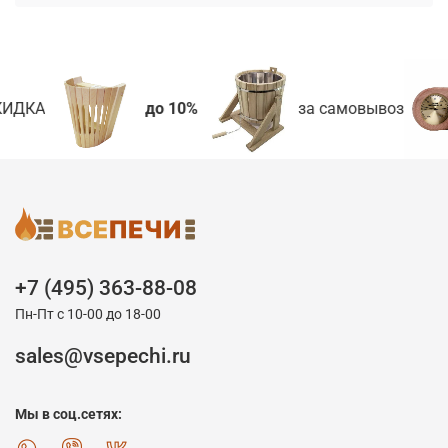
ИДКА
до 10%
за самовывоз
+7 (495) 363-88-08
Пн-Пт с 10-00 до 18-00
sales@vsepechi.ru
Мы в соц.сетях: