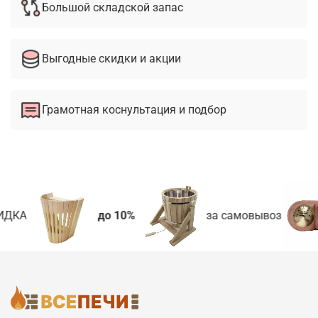
Большой складской запас
Выгодные скидки и акции
Грамотная коснультация и подбор
ДКА
до 10%
за самовывоз