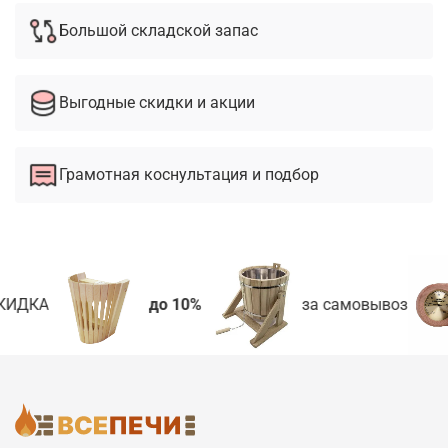
Большой складской запас
Выгодные скидки и акции
Грамотная коснультация и подбор
КИДКА
до 10%
за самовывоз