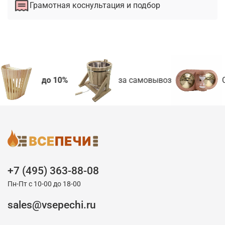
Грамотная коснультация и подбор
до 10%
за самовывоз
С
+7 (495) 363-88-08
Пн-Пт с 10-00 до 18-00
sales@vsepechi.ru