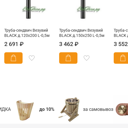
Труба-сендвич Везувий
Труба-сендвич Везувий
Труба-
BLACK д.120х200 L-0,5м
BLACK д.150х250 L-0,5м
BLACK 
2 691 ₽
3 462 ₽
3 552
ИДКА
до 10%
за самовывоз