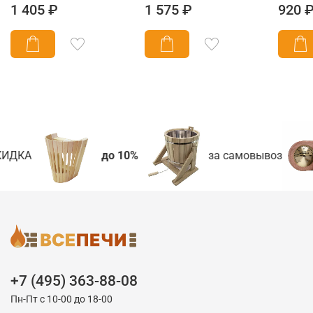
1 405 ₽
1 575 ₽
920 
ИДКА
до 10%
за самовывоз
+7 (495) 363-88-08
Пн-Пт с 10-00 до 18-00