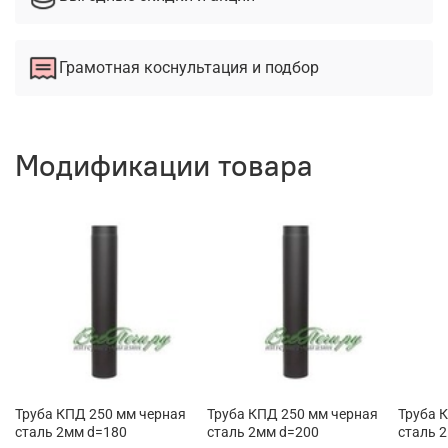
Грамотная коснультация и подбор
Модификации товара
Труба КПД 250 мм черная
Труба КПД 250 мм черная
Труба 
сталь 2мм d=180
сталь 2мм d=200
сталь 