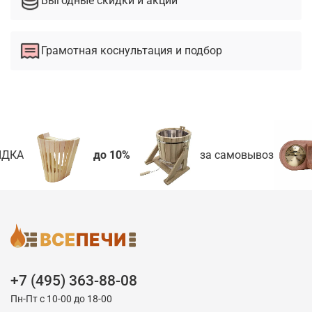
Выгодные скидки и акции
Грамотная коснультация и подбор
ДКА
до 10%
за самовывоз
+7 (495) 363-88-08
Пн-Пт с 10-00 до 18-00