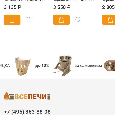
3 135 ₽
3 550 ₽
2 805
ИДКА
до 10%
за самовывоз
+7 (495) 363-88-08