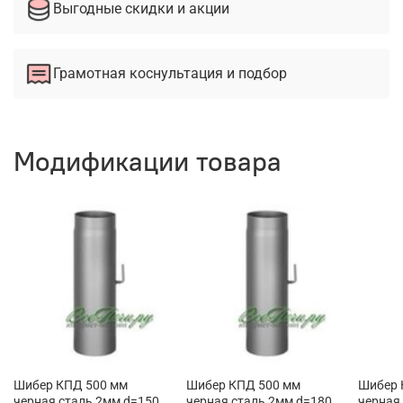
Выгодные скидки и акции
Грамотная коснультация и подбор
Модификации товара
Шибер КПД 500 мм
Шибер КПД 500 мм
Шибер 
черная сталь 2мм d=150
черная сталь 2мм d=180
черная