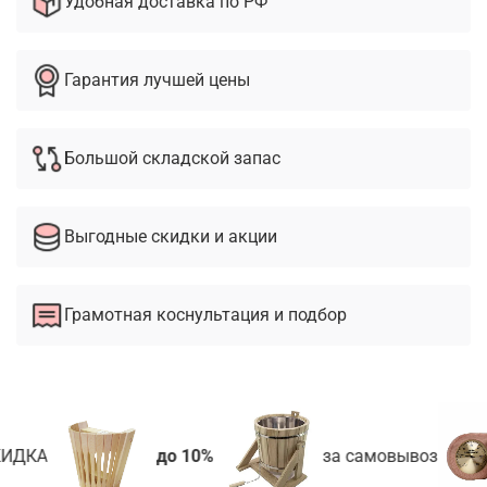
Удобная доставка по РФ
Гарантия лучшей цены
Большой складской запас
Выгодные скидки и акции
Грамотная коснультация и подбор
ИДКА
до 10%
за самовывоз