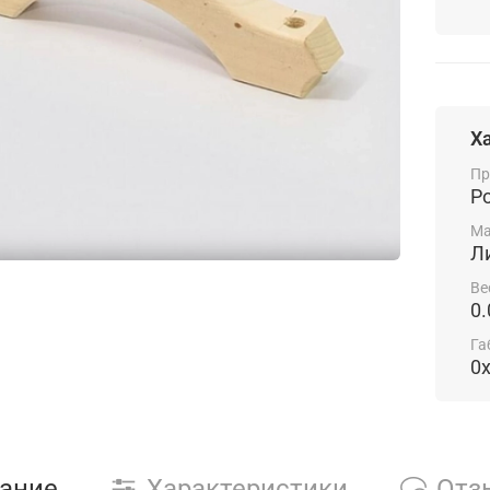
Х
Пр
Р
Ма
Л
Ве
0.
Га
0
ание
Характеристики
Отз