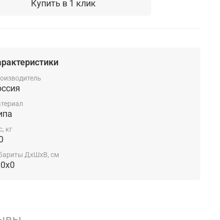
Купить в 1 клик
арактеристики
оизводитель
оссия
териал
ипа
с, кг
0
бариты ДхШхВ, см
x0x0
ывы