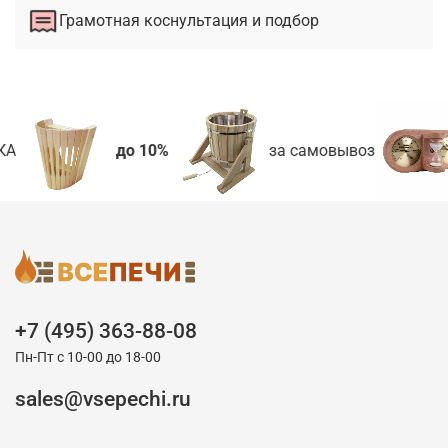
Грамотная коснультация и подбор
А
до 10%
за самовывоз
+7 (495) 363-88-08
Пн-Пт с 10-00 до 18-00
sales@vsepechi.ru