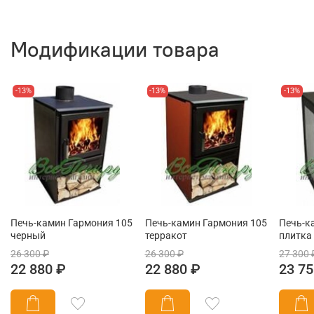
Модификации товара
-13%
-13%
-13%
Печь-камин Гармония 105
Печь-камин Гармония 105
Печь-к
черный
терракот
плитка
26 300 ₽
26 300 ₽
27 300 
22 880 ₽
22 880 ₽
23 75