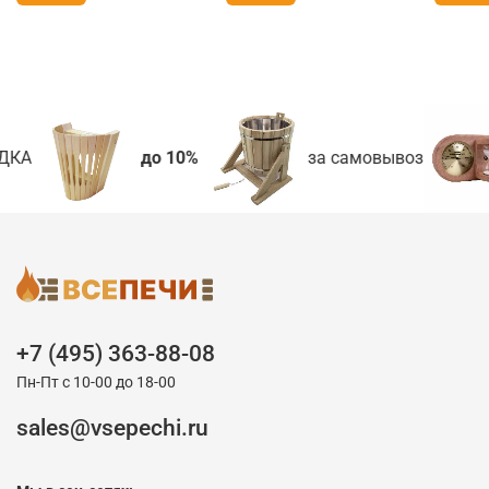
ДКА
до 10%
за самовывоз
+7 (495) 363-88-08
Пн-Пт с 10-00 до 18-00
sales@vsepechi.ru