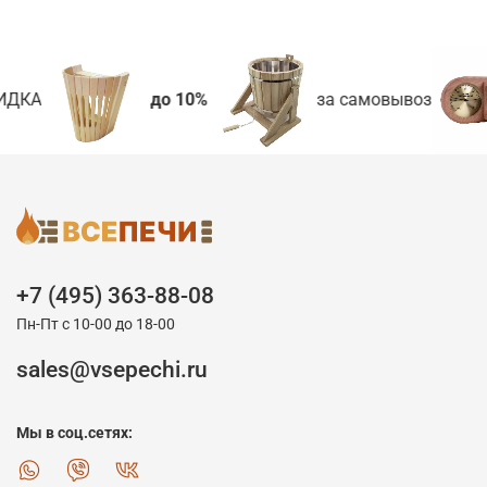
ИДКА
до 10%
за самовывоз
+7 (495) 363-88-08
Пн-Пт с 10-00 до 18-00
sales@vsepechi.ru
Мы в соц.сетях: