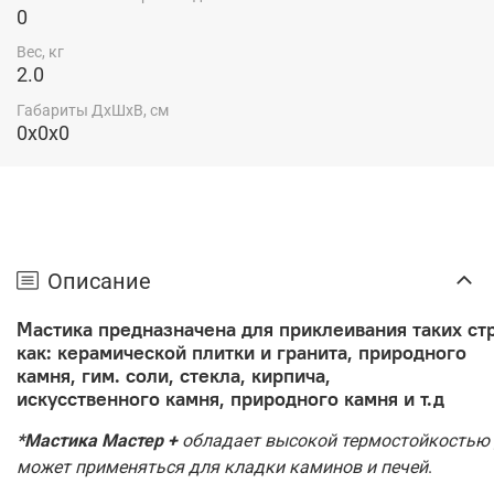
0
Вес, кг
2.0
Габариты ДхШхВ, см
0x0x0
Описание
Мастика
предназначена
для
приклеивания
таких
ст
как
: керамической плитки и гранита, природного
камня, гим. соли, стекла, кирпича,
искусственного камня, природного камня и т.д
*Мастика
Мастер +
обладает высокой термостойкостью
может применяться для кладки каминов и печей
.