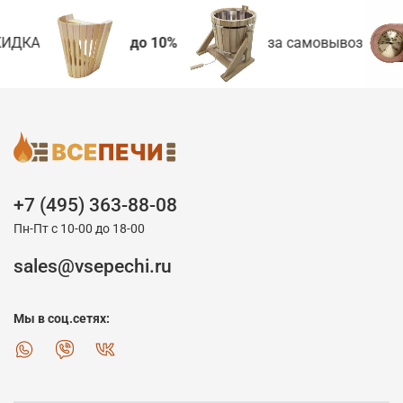
ИДКА
до 10%
за самовывоз
+7 (495) 363-88-08
Пн-Пт с 10-00 до 18-00
sales@vsepechi.ru
Мы в соц.сетях: