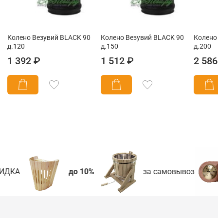
Колено Везувий BLACK 90
Колено Везувий BLACK 90
Колено
д.120
д.150
д.200
1 392 ₽
1 512 ₽
2 586
ИДКА
до 10%
за самовывоз