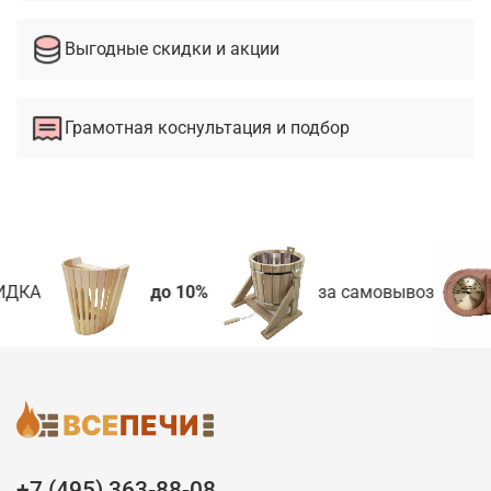
Выгодные скидки и акции
Грамотная коснультация и подбор
ДКА
до 10%
за самовывоз
+7 (495) 363-88-08