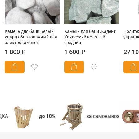
Камень для бани Белый
Камень для бани Жадеит
Политех
кварц обвалованный для
Хакасский колотый
управле
электрокаменок
средний
1 800 ₽
1 600 ₽
27 10
КА
до 10%
за самовывоз