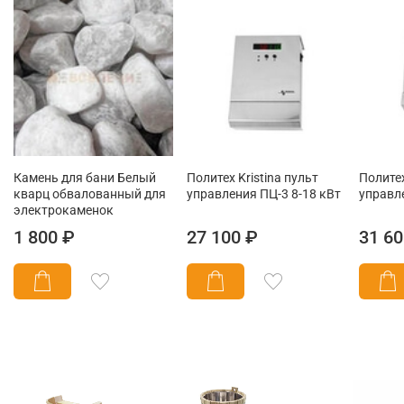
Камень для бани Белый
Политех Kristina пульт
Политех
кварц обвалованный для
управления ПЦ-3 8-18 кВт
управл
электрокаменок
1 800 ₽
27 100 ₽
31 60