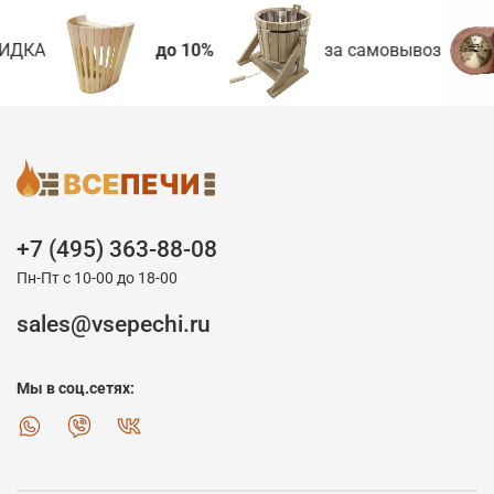
ИДКА
до 10%
за самовывоз
+7 (495) 363-88-08
Пн-Пт с 10-00 до 18-00
sales@vsepechi.ru
Мы в соц.сетях: