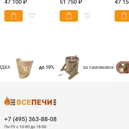
47 100 ₽
51 750 ₽
47 15
ДКА
до 10%
за самовывоз
+7 (495) 363-88-08
Пн-Пт с 10-00 до 18-00