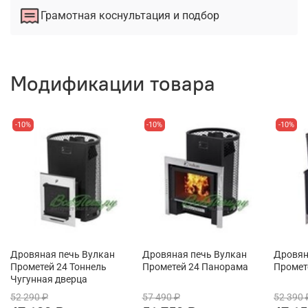
Грамотная коснультация и подбор
Модификации товара
-10%
-10%
-10%
Дровяная печь Вулкан
Дровяная печь Вулкан
Дровян
Прометей 24 Тоннель
Прометей 24 Панорама
Промет
Чугунная дверца
52 290 ₽
57 490 ₽
52 390 