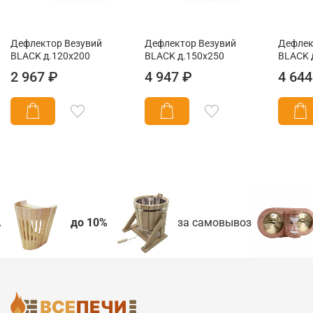
Дефлектор Везувий
Дефлектор Везувий
Дефлек
BLACK д.120х200
BLACK д.150х250
BLACK 
2 967 ₽
4 947 ₽
4 644
до 10%
за самовывоз