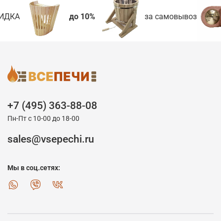
ИДКА
до 10%
за самовывоз
+7 (495) 363-88-08
Пн-Пт с 10-00 до 18-00
sales@vsepechi.ru
Мы в соц.сетях: