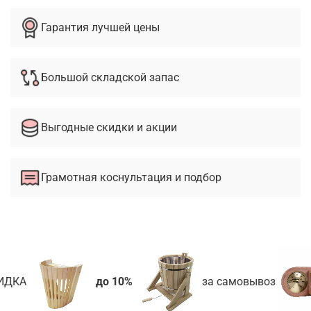
Гарантия лучшей цены
Большой складской запас
Выгодные скидки и акции
Грамотная коснультация и подбор
ИДКА
до 10%
за самовывоз