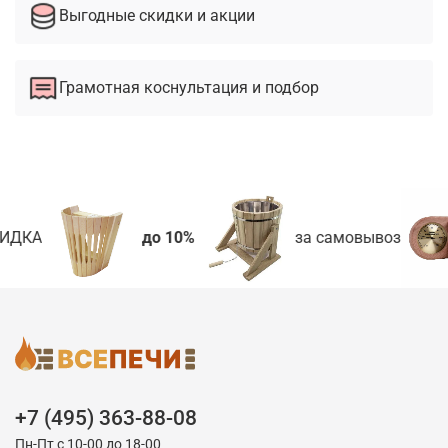
Выгодные скидки и акции
Грамотная коснультация и подбор
ИДКА
до 10%
за самовывоз
+7 (495) 363-88-08
Пн-Пт с 10-00 до 18-00