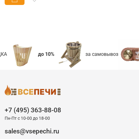
КА
до 10%
за самовывоз
+7 (495) 363-88-08
Пн-Пт с 10-00 до 18-00
sales@vsepechi.ru