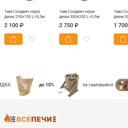
1мм Сэндвич нерж
1мм Сэндвич нерж
1мм Сэ
диам.230х150 L=0,5м
диам.300х200 L=0,5м
диам.2
2 100 ₽
2 750 ₽
1 700
ДКА
до 10%
за самовывоз